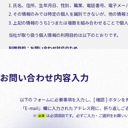
1. 氏名、住所、生年月日、性別、職業、電話番号、電子メ
2. その情報のみでは特定の個人を識別できないが、他の情
3. 上記の情報のうち1つまたは複数を組み合わせることで個
当社が取り扱う個人情報の利用目的は以下のとおりです。
利用目的：お問い合わせ対応のため
当社では、お預かりした個人情報を第三者へ提供することは
また、当社が定めた利用目的の範囲内で、個人情報の委託を
お問い合わせ内容入力
個人情報のご記入は任意ですが、当該情報をご記入いただか
お預かりした個人情報について、何らかの苦情、相談がある
への提供の停止及び第三者提供記録の開示のご請求を行う場
以下のフォームに必要事項を入力し、[ 確認 ] ボタン
「E-mail」欄に入力されたアドレス宛に、折り返しご
個人情報の取得・管理事業者 株式会社アルファ・ウェ
※
は必須項目です。必ずご入力・ご選択をお願い
必須
個人情報に関する問合せ受付窓口 個人情報保護担当事務局
※個人情報以外の問合せ(宣伝他)はお受けしません。