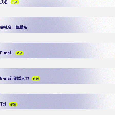
氏名
必須
以上のことにご同意いただける場合は、以下の入力フォーム
会社名／組織名
E-mail
必須
E-mail 確認入力
必須
Tel
必須