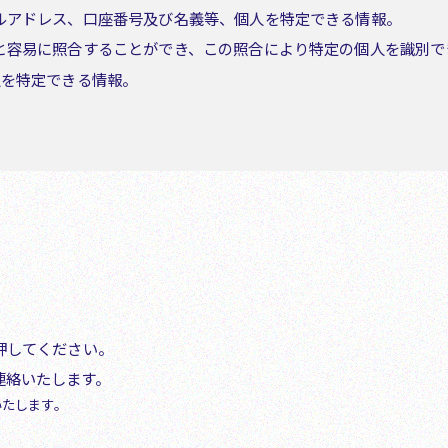
ールアドレス、口座番号及び名義等、個人を特定できる情報。
報と容易に照合することができ、この照合により特定の個人を識別
人を特定できる情報。
ありません。
行う場合がありますが、委託先は当社規定により、個人情報の安全
なかった場合、正常なサービス等を提供することができない場合が
場合、または、お預かりした個人情報の利用目的の通知、開示、内
合は、以下の入力フォームに必要事項をご記入の上、お問い合わせ
を押してください。
連絡いたします。
ーブ
いたします。